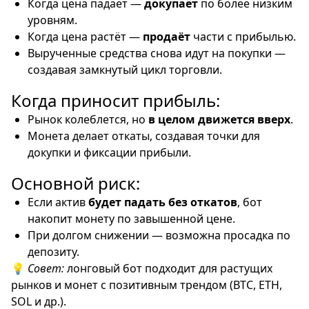
Когда цена падает —
докупает
по более низким
уровням.
Когда цена растёт —
продаёт
части с прибылью.
Вырученные средства снова идут на покупки —
создавая замкнутый цикл торговли.
Когда приносит прибыль:
Рынок колеблется, но
в целом движется вверх
.
Монета делает откаты, создавая точки для
докупки и фиксации прибыли.
Основной риск:
Если актив
будет падать без откатов
, бот
накопит монету по завышенной цене.
При долгом снижении — возможна просадка по
депозиту.
💡
Совет:
лонговый бот подходит для растущих
рынков и монет с позитивным трендом (BTC, ETH,
SOL и др.).